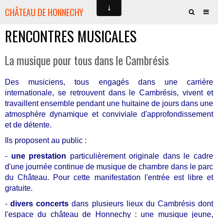
CHÂTEAU DE HONNECHY
RENCONTRES MUSICALES
QUI SOMMES-NOUS ?
VOTRE PART DE CHÂTEAU
La musique pour tous dans le Cambrésis
HISTOIRE
Des musiciens, tous engagés dans une carrière
AMIS DU CHÂTEAU
internationale, se retrouvent dans le Cambrésis, vivent et
travaillent ensemble pendant une huitaine de jours dans une
CULTURE - SPECTACLES
atmosphère dynamique et conviviale d'approfondissement
et de détente.
JE SOUTIENS LE PROJET
Ils proposent au public :
LA BOUTIQUE
-
une
prestation
particulièrement originale dans le cadre
d'une journée continue de musique de chambre dans le parc
CONTACTS
du Château. Pour cette manifestation l'entrée est libre et
gratuite.
PRESSE
-
divers concerts
dans plusieurs lieux du Cambrésis dont
l'espace du château de Honnechy : une musique jeune,