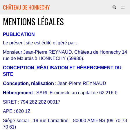
CHÂTEAU DE HONNECHY
MENTIONS LÉGALES
QUI SOMMES-NOUS ?
VOTRE PART DE CHÂTEAU
PUBLICATION
Le présent site est édité et géré par :
HISTOIRE
Monsieur Jean-Pierre REYNAUD, Château de Honnechy 14
AMIS DU CHÂTEAU
rue de Maurois à HONNECHY (59980).
CULTURE - SPECTACLES
CONCEPTION, RÉALISATION ET HÉBERGEMENT DU
SITE
JE SOUTIENS LE PROJET
C
onception, réalisation
: Jean-Pierre REYNAUD
LA BOUTIQUE
Hébergement
: SARL E-monsite au capital de 62.216 €
CONTACTS
SIRET : 794 282 202 00017
APE : 620 1Z
PRESSE
Siège social : 19 rue Lamartine - 80000 AMIENS (09 70 73
70 61)