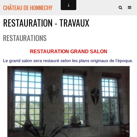
CHÂTEAU DE HONNECHY
RESTAURATION - TRAVAUX
QUI SOMMES-NOUS ?
VOTRE PART DE CHÂTEAU
RESTAURATIONS
HISTOIRE
RESTAURATION GRAND SALON
AMIS DU CHÂTEAU
Le grand salon sera restauré selon les plans originaux de l'époque.
CULTURE - SPECTACLES
JE SOUTIENS LE PROJET
LA BOUTIQUE
CONTACTS
PRESSE