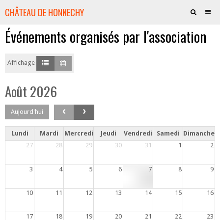
CHÂTEAU DE HONNECHY
Événements organisés par l'association
QUI SOMMES-NOUS ?
VOTRE PART DE CHÂTEAU
Affichage
HISTOIRE
Août 2026
AMIS DU CHÂTEAU
‹
›
Aujourd'hui
CULTURE - SPECTACLES
JE SOUTIENS LE PROJET
Lundi
Mardi
Mercredi
Jeudi
Vendredi
Samedi
Dimanche
27
28
29
30
31
1
2
LA BOUTIQUE
3
4
5
6
7
8
9
CONTACTS
PRESSE
10
11
12
13
14
15
16
17
18
19
20
21
22
23