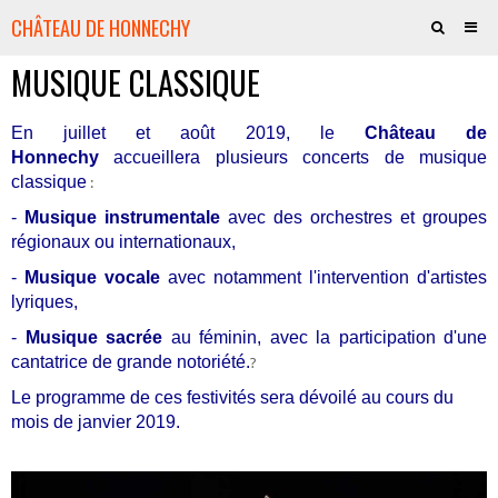
CHÂTEAU DE HONNECHY
MUSIQUE CLASSIQUE
QUI SOMMES-NOUS ?
VOTRE PART DE CHÂTEAU
En juillet et août 2019, le
Château de
Honnechy
accueillera plusieurs concerts de musique
HISTOIRE
classique
:
AMIS DU CHÂTEAU
-
Musique instrumentale
avec des orchestres et groupes
régionaux ou internationaux,
CULTURE - SPECTACLES
-
Musique vocale
avec notamment l'intervention d'artistes
JE SOUTIENS LE PROJET
lyriques,
-
Musique sacrée
au féminin, avec la participation d'une
LA BOUTIQUE
cantatrice de grande notoriété.
?
CONTACTS
Le programme
de ces festivités sera dévoilé au cours du
mois de janvier 2019.
PRESSE